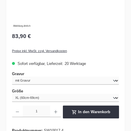
Abbildung ähnlich
83,90 €
Preise inkl. MwSt. zzgl. Versandkosten
Sofort verfügbar, Lieferzeit: 20 Werktage
auswählen
Gravur
auswählen
Größe
Produkt Anzahl: Gib den gewünschten Wert ein oder benutze die Schaltflächen um die 
In den Warenkorb
Produktnummer:
SW10017.4