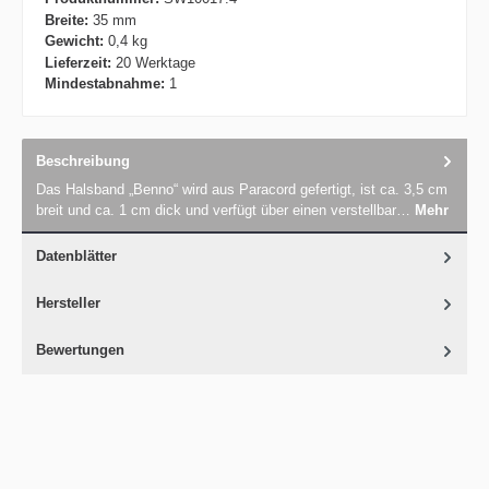
Breite:
35 mm
Gewicht:
0,4 kg
Lieferzeit:
20 Werktage
Mindestabnahme:
1
Beschreibung
Das Halsband „Benno“ wird aus Paracord gefertigt, ist ca. 3,5 cm
breit und ca. 1 cm dick und verfügt über einen verstellbar…
Mehr
Datenblätter
Hersteller
Bewertungen