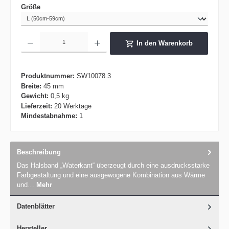
auswählen
Größe
Produkt Anzahl: Gib den gewünschten Wert ein oder benutze die Schaltflächen um die 
In den Warenkorb
Produktnummer:
SW10078.3
Breite:
45 mm
Gewicht:
0,5 kg
Lieferzeit:
20 Werktage
Mindestabnahme:
1
Beschreibung
Das Halsband „Waterkant“ überzeugt durch eine ausdrucksstarke
Farbgestaltung und eine ausgewogene Kombination aus Wärme
und…
Mehr
Datenblätter
Hersteller