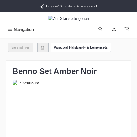
alt springen
Fragen? Schreiben Sie uns gerne!
Navigation
Sie sind hier:
Paracord Halsband- & Leinensets
Benno Set Amber Noir
Bildergalerie überspringen