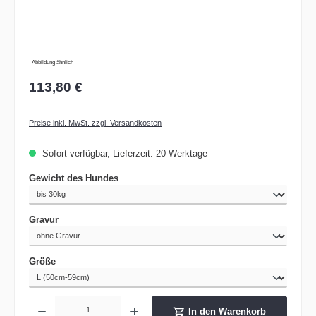
Abbildung ähnlich
113,80 €
Preise inkl. MwSt. zzgl. Versandkosten
Sofort verfügbar, Lieferzeit: 20 Werktage
auswählen
Gewicht des Hundes
auswählen
Gravur
auswählen
Größe
Produkt Anzahl: Gib den gewünschten Wert ein oder benutze die Schaltflächen um die 
In den Warenkorb