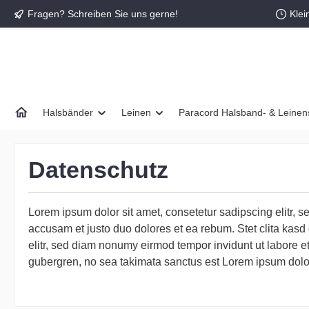
Fragen? Schreiben Sie uns gerne!
Klei
springen
Zur Hauptnavigation springen
Halsbänder
Leinen
Paracord Halsband- & Leinen
Datenschutz
Lorem ipsum dolor sit amet, consetetur sadipscing elitr, 
accusam et justo duo dolores et ea rebum. Stet clita kasd
elitr, sed diam nonumy eirmod tempor invidunt ut labore e
gubergren, no sea takimata sanctus est Lorem ipsum dolor