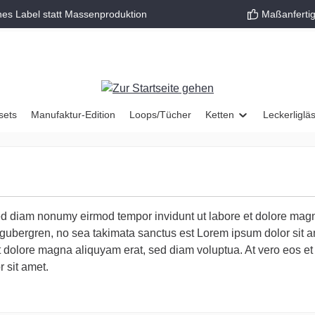
nes Label statt Massenproduktion
Maßanfertig
sets
Manufaktur-Edition
Loops/Tücher
Ketten
Leckerliglä
sed diam nonumy eirmod tempor invidunt ut labore et dolore magn
 gubergren, no sea takimata sanctus est Lorem ipsum dolor sit 
t dolore magna aliquyam erat, sed diam voluptua. At vero eos et
 sit amet.