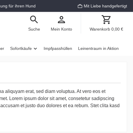
ung für ihren Hund
Mit Liebe handgefertigt
Suche
Mein Konto
Warenkorb
0,00 €
ser
Sofortkäufe
Impfpasshüllen
Leinentraum in Aktion
a aliquyam erat, sed diam voluptua. At vero eos et
amet. Lorem ipsum dolor sit amet, consetetur sadipscing
 accusam et justo duo dolores et ea rebum. Stet clita kasd