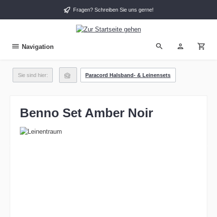
alt springen
Fragen? Schreiben Sie uns gerne!
Navigation
Sie sind hier:
Paracord Halsband- & Leinensets
Benno Set Amber Noir
Bildergalerie überspringen