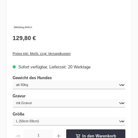
Abbildung ähnlich
129,80 €
Preise inkl. MwSt. zzgl. Versandkosten
Sofort verfügbar, Lieferzeit: 20 Werktage
auswählen
Gewicht des Hundes
auswählen
Gravur
auswählen
Größe
Produkt Anzahl: Gib den gewünschten Wert ein oder benutze die Schaltflächen um die 
In den Warenkorb