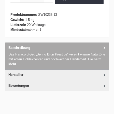
Produktnummer:
SW10235.13
Gewicht:
1,5 kg
Lieferzeit:
20 Werktage
Mindestabnahme:
1
Beschreibung
Das Paracord-Set „Benno Brun Prestige“ vereint warme Naturtöne
mit edlen Goldakzenten und hochwertiger Handarbeit. Die harm…
Mehr
Hersteller
Bewertungen