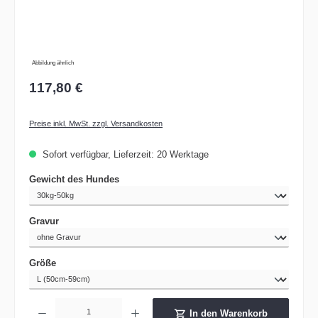
Abbildung ähnlich
117,80 €
Preise inkl. MwSt. zzgl. Versandkosten
Sofort verfügbar, Lieferzeit: 20 Werktage
auswählen
Gewicht des Hundes
auswählen
Gravur
auswählen
Größe
Produkt Anzahl: Gib den gewünschten Wert ein oder benutze die Schaltflächen um die 
In den Warenkorb