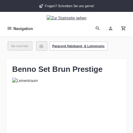
alt springen
Fragen? Schreiben Sie uns gerne!
Navigation
Sie sind hier:
Paracord Halsband- & Leinensets
Benno Set Brun Prestige
Bildergalerie überspringen