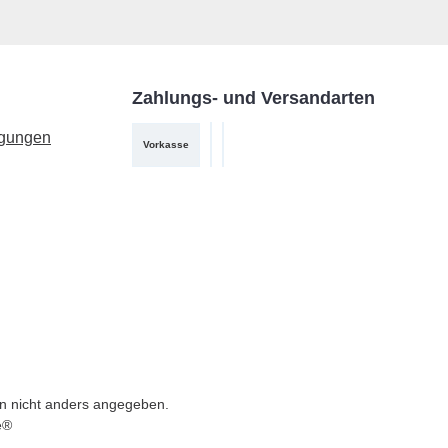
Zahlungs- und Versandarten
ngungen
Vorkasse
PayPal
DHL
 nicht anders angegeben.
e®