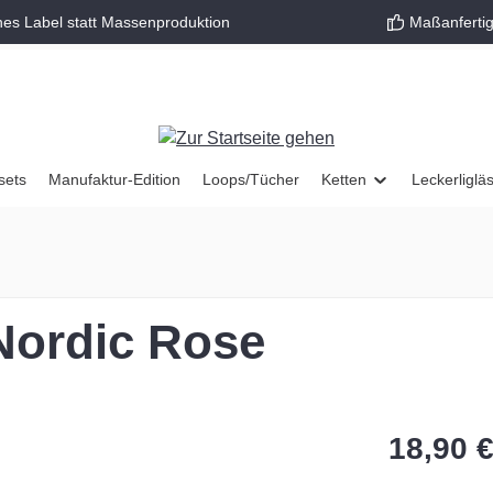
nes Label statt Massenproduktion
Maßanfertig
sets
Manufaktur-Edition
Loops/Tücher
Ketten
Leckerliglä
Nordic Rose
18,90 