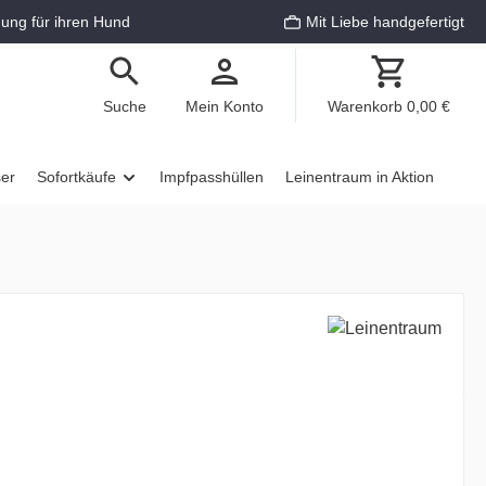
ung für ihren Hund
Mit Liebe handgefertigt
Suche
Mein Konto
Warenkorb
0,00 €
ser
Sofortkäufe
Impfpasshüllen
Leinentraum in Aktion
€