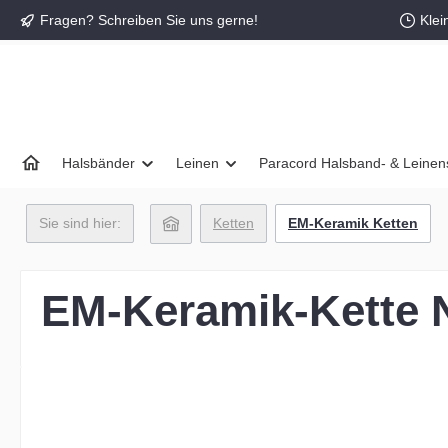
Fragen? Schreiben Sie uns gerne!
Klei
springen
Zur Hauptnavigation springen
Halsbänder
Leinen
Paracord Halsband- & Leinen
Sie sind hier:
Ketten
EM-Keramik Ketten
EM-Keramik-Kette 
Bildergalerie überspringen