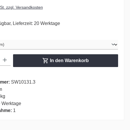
wSt. zzgl. Versandkosten
ügbar, Lieferzeit: 20 Werktage
hlen
ib den gewünschten Wert ein oder benutze die Schaltflächen um die Anzahl zu er
In den Warenkorb
mer:
SW10131.3
m
 kg
 Werktage
ahme:
1