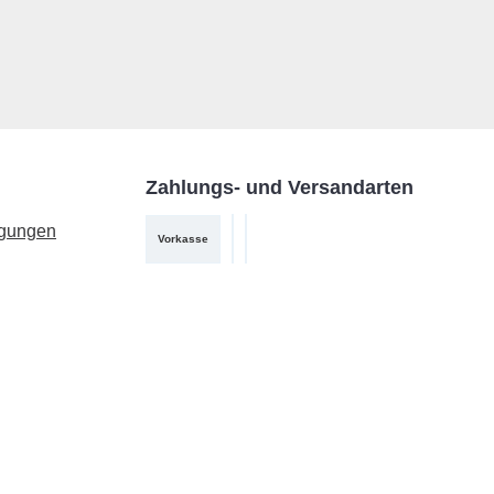
Zahlungs- und Versandarten
ngungen
Vorkasse
PayPal
DHL