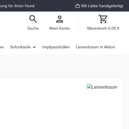
ung für ihren Hund
Mit Liebe handgefertigt
Suche
Mein Konto
Warenkorb
0,00 €
ser
Sofortkäufe
Impfpasshüllen
Leinentraum in Aktion
€