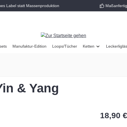
nes Label statt Massenproduktion
Maßanfertig
sets
Manufaktur-Edition
Loops/Tücher
Ketten
Leckerliglä
Yin & Yang
18,90 