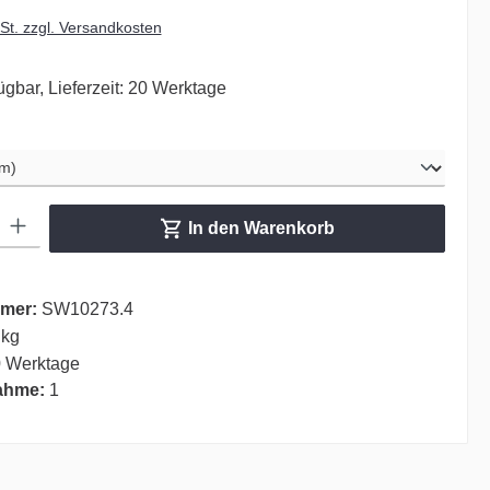
wSt. zzgl. Versandkosten
ügbar, Lieferzeit: 20 Werktage
hlen
ib den gewünschten Wert ein oder benutze die Schaltflächen um die Anzahl zu er
In den Warenkorb
mer:
SW10273.4
 kg
 Werktage
ahme:
1