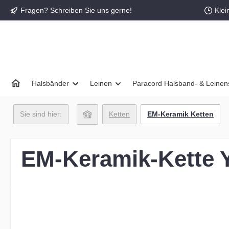
Fragen? Schreiben Sie uns gerne!
Klei
springen
Zur Hauptnavigation springen
Halsbänder
Leinen
Paracord Halsband- & Leinen
Sie sind hier:
Ketten
EM-Keramik Ketten
EM-Keramik-Kette 
Bildergalerie überspringen