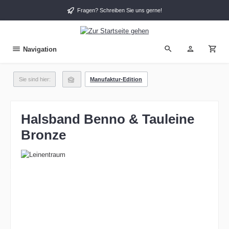
alt springen
Fragen? Schreiben Sie uns gerne!
Navigation
Sie sind hier:
Manufaktur-Edition
Halsband Benno & Tauleine
Bronze
Bildergalerie überspringen