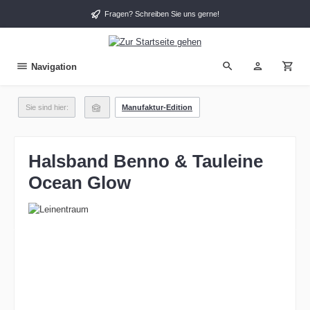
alt springen
Fragen? Schreiben Sie uns gerne!
Navigation
Sie sind hier:
Manufaktur-Edition
Halsband Benno & Tauleine
Ocean Glow
Bildergalerie überspringen