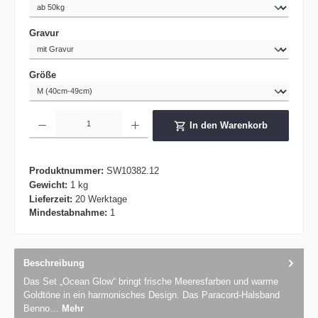
auswählen
Gravur
auswählen
Größe
Produkt Anzahl: Gib den gewünschten Wert ein oder benutze die Schaltflächen um die 
In den Warenkorb
Produktnummer:
SW10382.12
Gewicht:
1 kg
Lieferzeit:
20 Werktage
Mindestabnahme:
1
Beschreibung
Das Set „Ocean Glow“ bringt frische Meeresfarben und warme
Goldtöne in ein harmonisches Design. Das Paracord-Halsband
Benno…
Mehr