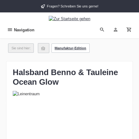
alt springen
Fragen? Schreiben Sie uns gerne!
Navigation
Sie sind hier:
Manufaktur-Edition
Halsband Benno & Tauleine
Ocean Glow
Bildergalerie überspringen