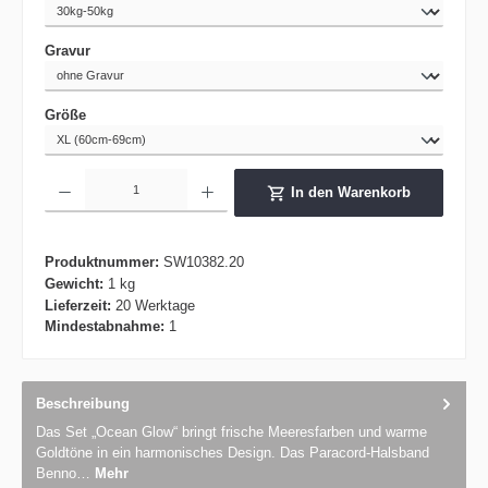
auswählen
Gravur
auswählen
Größe
Produkt Anzahl: Gib den gewünschten Wert ein oder benutze die Schaltflächen um die 
In den Warenkorb
Produktnummer:
SW10382.20
Gewicht:
1 kg
Lieferzeit:
20 Werktage
Mindestabnahme:
1
Beschreibung
Das Set „Ocean Glow“ bringt frische Meeresfarben und warme
Goldtöne in ein harmonisches Design. Das Paracord-Halsband
Benno…
Mehr