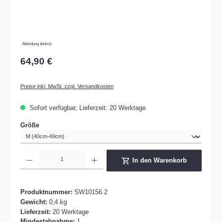
Abbildung ähnlich
64,90 €
Preise inkl. MwSt. zzgl. Versandkosten
Sofort verfügbar, Lieferzeit: 20 Werktage
auswählen
Größe
Produkt Anzahl: Gib den gewünschten Wert ein oder benutze die Schaltflächen um die 
In den Warenkorb
Produktnummer:
SW10156.2
Gewicht:
0,4 kg
Lieferzeit:
20 Werktage
Mindestabnahme:
1