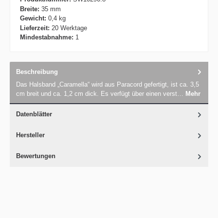
Breite:
35 mm
Gewicht:
0,4 kg
Lieferzeit:
20 Werktage
Mindestabnahme:
1
Beschreibung
Das Halsband „Caramella“ wird aus Paracord gefertigt, ist ca. 3,5
cm breit und ca. 1,2 cm dick. Es verfügt über einen verst…
Mehr
Datenblätter
Hersteller
Bewertungen