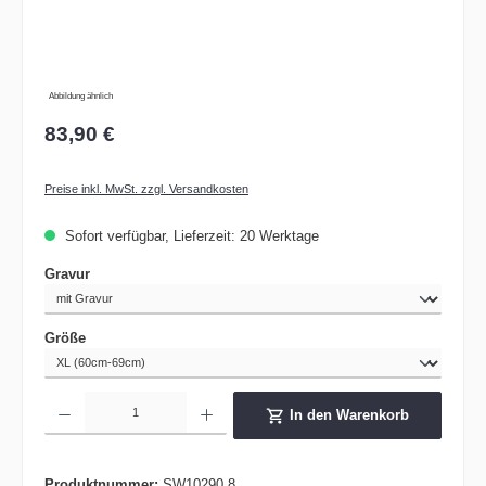
Abbildung ähnlich
83,90 €
Preise inkl. MwSt. zzgl. Versandkosten
Sofort verfügbar, Lieferzeit: 20 Werktage
auswählen
Gravur
auswählen
Größe
Produkt Anzahl: Gib den gewünschten Wert ein oder benutze die Schaltflächen um die 
In den Warenkorb
Produktnummer:
SW10290.8