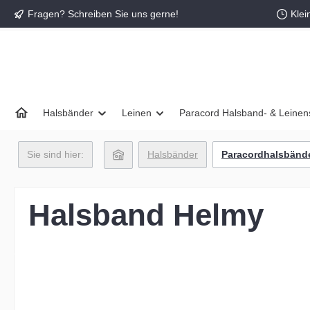
Fragen? Schreiben Sie uns gerne!
Klei
springen
Zur Hauptnavigation springen
Halsbänder
Leinen
Paracord Halsband- & Leinen
Sie sind hier:
Halsbänder
Paracordhalsbänd
Halsband Helmy
Bildergalerie überspringen