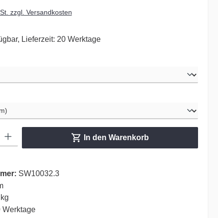
wSt. zzgl. Versandkosten
ügbar, Lieferzeit: 20 Werktage
ählen
hlen
ib den gewünschten Wert ein oder benutze die Schaltflächen um die Anzahl zu er
In den Warenkorb
mer:
SW10032.3
m
 kg
 Werktage