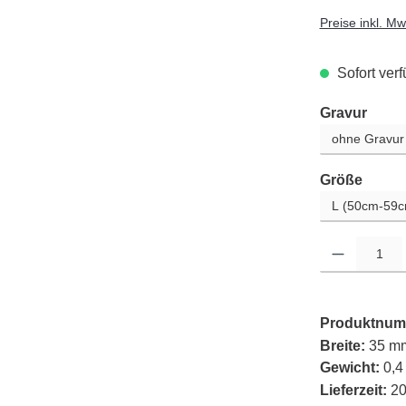
Preise inkl. M
Sofort verf
ausw
Gravur
auswä
Größe
Produkt Anzahl: G
Produktnum
Breite:
35 m
Gewicht:
0,4
Lieferzeit:
20