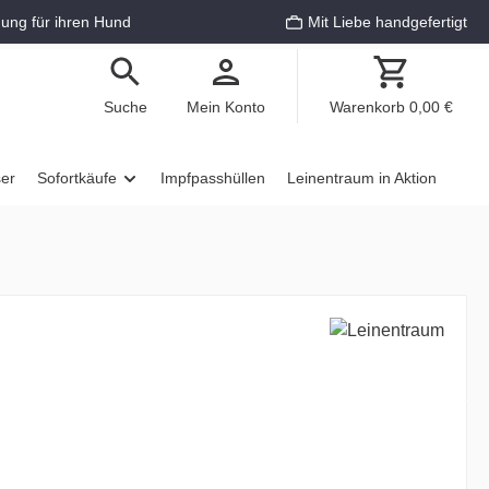
ung für ihren Hund
Mit Liebe handgefertigt
Suche
Mein Konto
Warenkorb
0,00 €
ser
Sofortkäufe
Impfpasshüllen
Leinentraum in Aktion
€