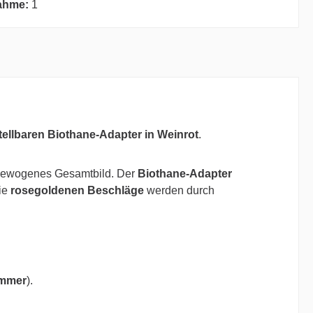
ahme:
1
tellbaren Biothane-Adapter in Weinrot
.
usgewogenes Gesamtbild. Der
Biothane-Adapter
Die
rosegoldenen Beschläge
werden durch
ummer
).