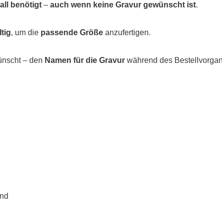
ll benötigt
–
auch wenn keine Gravur gewünscht ist
.
tig
, um die
passende Größe
anzufertigen.
ünscht – den
Namen für die Gravur
während des Bestellvorga
ond