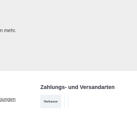
n mehr.
Zahlungs- und Versandarten
ngungen
Vorkasse
PayPal
DHL