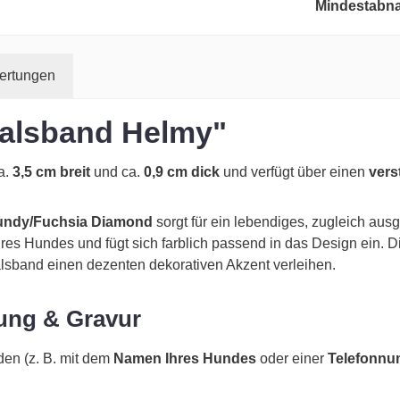
Mindestabn
ertungen
Halsband Helmy"
ca.
3,5 cm breit
und ca.
0,9 cm dick
und verfügt über einen
vers
gundy/Fuchsia Diamond
sorgt für ein lebendiges, zugleich a
res Hundes und fügt sich farblich passend in das Design ein. 
lsband einen dezenten dekorativen Akzent verleihen.
rung & Gravur
en (z. B. mit dem
Namen Ihres Hundes
oder einer
Telefonn