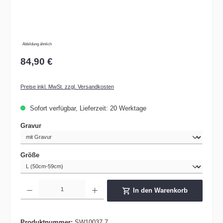
Abbildung ähnlich
84,90 €
Preise inkl. MwSt. zzgl. Versandkosten
Sofort verfügbar, Lieferzeit: 20 Werktage
auswählen
Gravur
auswählen
Größe
Produkt Anzahl: Gib den gewünschten Wert ein oder benutze die Schaltflächen um die 
In den Warenkorb
Produktnummer:
SW10037.7