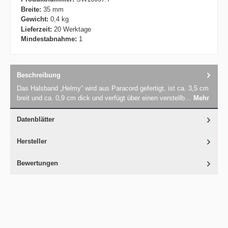
Breite:
35 mm
Gewicht:
0,4 kg
Lieferzeit:
20 Werktage
Mindestabnahme:
1
Beschreibung
Das Halsband „Helmy“ wird aus Paracord gefertigt, ist ca. 3,5 cm
breit und ca. 0,9 cm dick und verfügt über einen verstellb…
Mehr
Datenblätter
Hersteller
Bewertungen