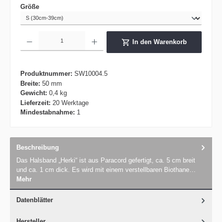
auswählen
Größe
Produkt Anzahl: Gib den gewünschten Wert ein oder benutze die Schaltflächen um die 
In den Warenkorb
Produktnummer:
SW10004.5
Breite:
50 mm
Gewicht:
0,4 kg
Lieferzeit:
20 Werktage
Mindestabnahme:
1
Beschreibung
Das Halsband „Herki“ ist aus Paracord gefertigt, ca. 5 cm breit
und ca. 1 cm dick. Es wird mit einem verstellbaren Biothane…
Mehr
Datenblätter
Hersteller