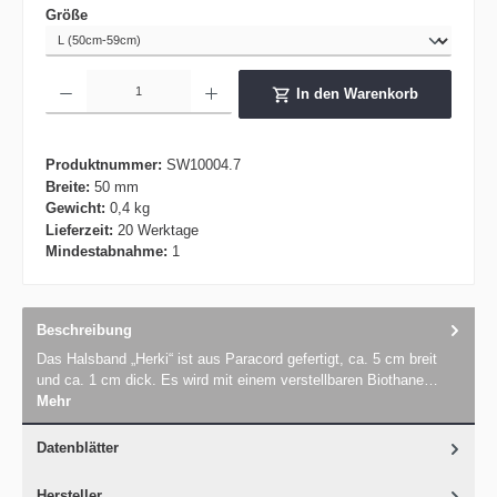
auswählen
Größe
Produkt Anzahl: Gib den gewünschten Wert ein oder benutze die Schaltflächen um die 
In den Warenkorb
Produktnummer:
SW10004.7
Breite:
50 mm
Gewicht:
0,4 kg
Lieferzeit:
20 Werktage
Mindestabnahme:
1
Beschreibung
Das Halsband „Herki“ ist aus Paracord gefertigt, ca. 5 cm breit
und ca. 1 cm dick. Es wird mit einem verstellbaren Biothane…
Mehr
Datenblätter
Hersteller