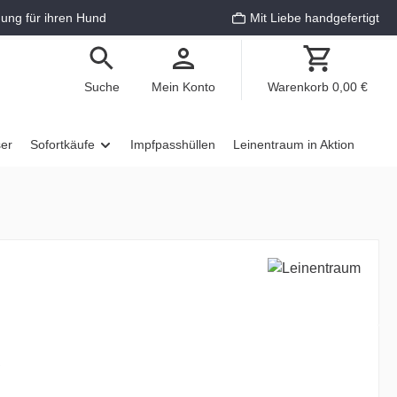
ung für ihren Hund
Mit Liebe handgefertigt
Suche
Mein Konto
Warenkorb
0,00 €
ser
Sofortkäufe
Impfpasshüllen
Leinentraum in Aktion
€