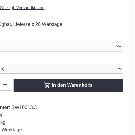
wSt. zzgl. Versandkosten
ügbar, Lieferzeit: 20 Werktage
ählen
hlen
ib den gewünschten Wert ein oder benutze die Schaltflächen um die Anzahl zu er
In den Warenkorb
mer:
SW10013.3
m
 kg
 Werktage