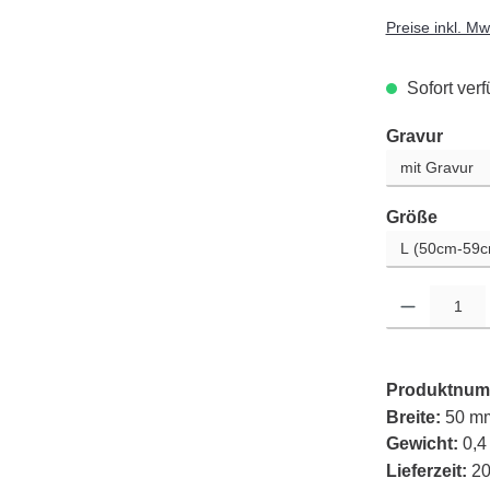
Preise inkl. M
Sofort verf
ausw
Gravur
auswä
Größe
Produkt Anzahl: G
Produktnum
Breite:
50 m
Gewicht:
0,4
Lieferzeit:
20