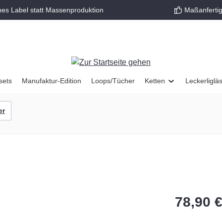
nes Label statt Massenproduktion
Maßanfertig
sets
Manufaktur-Edition
Loops/Tücher
Ketten
Leckerliglä
er
78,90 