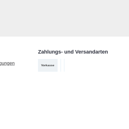
Zahlungs- und Versandarten
ngungen
Vorkasse
PayPal
DHL