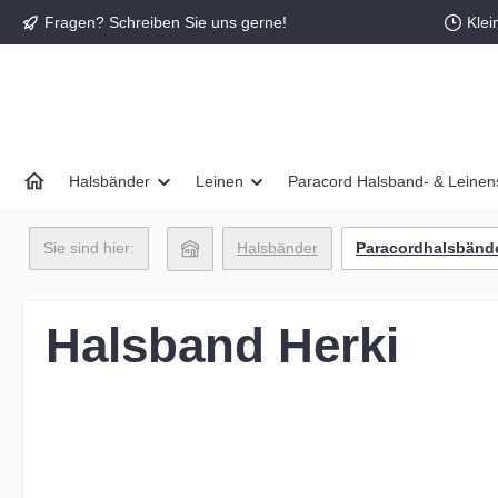
Fragen? Schreiben Sie uns gerne!
Klei
springen
Zur Hauptnavigation springen
Halsbänder
Leinen
Paracord Halsband- & Leinen
Sie sind hier:
Halsbänder
Paracordhalsbänd
Halsband Herki
Bildergalerie überspringen