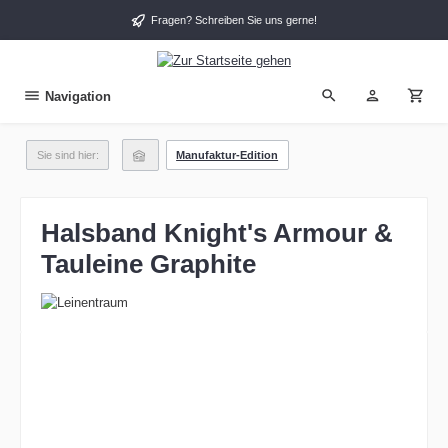
alt springen
Fragen? Schreiben Sie uns gerne!
Navigation
Sie sind hier:
Manufaktur-Edition
Halsband Knight's Armour &
Tauleine Graphite
Bildergalerie überspringen