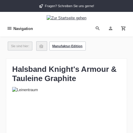
alt springen
Fragen? Schreiben Sie uns gerne!
Navigation
Sie sind hier:
Manufaktur-Edition
Halsband Knight's Armour &
Tauleine Graphite
Bildergalerie überspringen