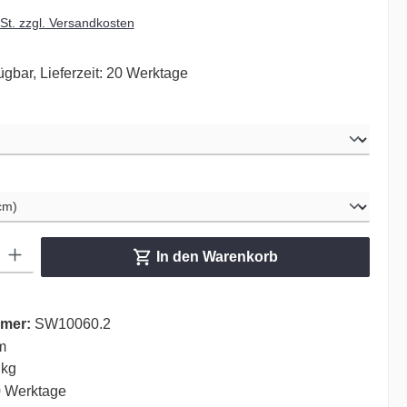
wSt. zzgl. Versandkosten
ügbar, Lieferzeit: 20 Werktage
ählen
hlen
ib den gewünschten Wert ein oder benutze die Schaltflächen um die Anzahl zu er
In den Warenkorb
mer:
SW10060.2
m
 kg
 Werktage