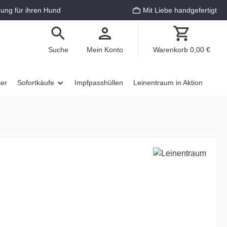
ung für ihren Hund
Mit Liebe handgefertigt
Suche
Mein Konto
Warenkorb
0,00 €
ser
Sofortkäufe
Impfpasshüllen
Leinentraum in Aktion
€