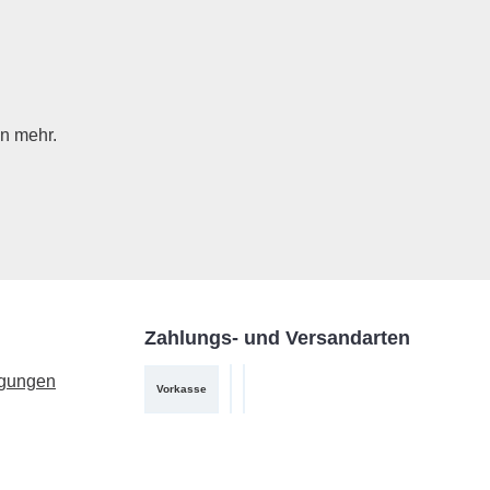
n mehr.
Zahlungs- und Versandarten
ngungen
Vorkasse
PayPal
DHL