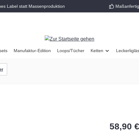
nes Label statt Massenproduktion
Maßanfertig
sets
Manufaktur-Edition
Loops/Tücher
Ketten
Leckerliglä
er
58,90 