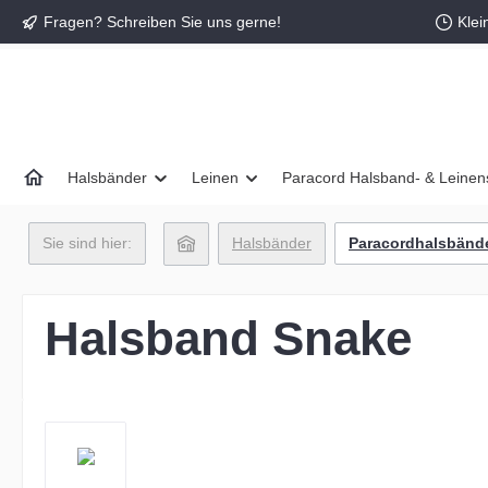
Fragen? Schreiben Sie uns gerne!
Klei
springen
Zur Hauptnavigation springen
Halsbänder
Leinen
Paracord Halsband- & Leinen
Sie sind hier:
Halsbänder
Paracordhalsbänd
Halsband Snake
Bildergalerie überspringen