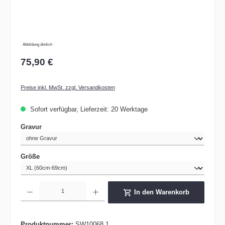
Abbildung ähnlich
75,90 €
Preise inkl. MwSt. zzgl. Versandkosten
Sofort verfügbar, Lieferzeit: 20 Werktage
auswählen
Gravur
auswählen
Größe
Produkt Anzahl: Gib den gewünschten Wert ein oder benutze die Schaltflächen um die 
In den Warenkorb
Produktnummer:
SW10068.1