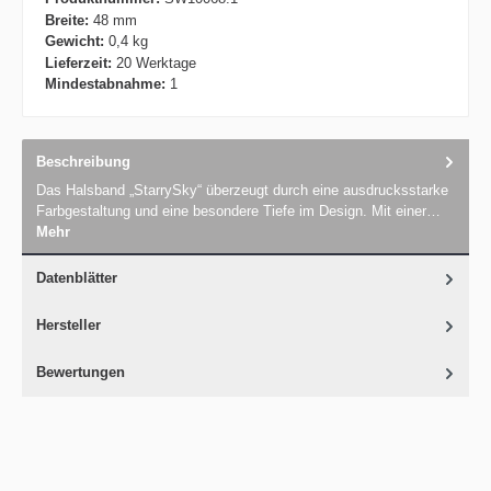
Breite:
48 mm
Gewicht:
0,4 kg
Lieferzeit:
20 Werktage
Mindestabnahme:
1
Beschreibung
Das Halsband „StarrySky“ überzeugt durch eine ausdrucksstarke
Farbgestaltung und eine besondere Tiefe im Design. Mit einer…
Mehr
Datenblätter
Hersteller
Bewertungen