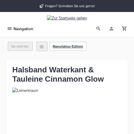
alt springen
Fragen? Schreiben Sie uns gerne!
Navigation
Sie sind hier:
Manufaktur-Edition
Halsband Waterkant &
Tauleine Cinnamon Glow
Bildergalerie überspringen