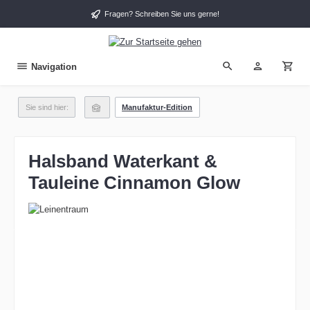
alt springen
Fragen? Schreiben Sie uns gerne!
Navigation
Sie sind hier:
Manufaktur-Edition
Halsband Waterkant &
Tauleine Cinnamon Glow
Bildergalerie überspringen