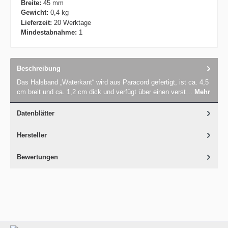
Breite:
45 mm
Gewicht:
0,4 kg
Lieferzeit:
20 Werktage
Mindestabnahme:
1
Beschreibung
Das Halsband „Waterkant“ wird aus Paracord gefertigt, ist ca. 4,5
cm breit und ca. 1,2 cm dick und verfügt über einen verst…
Mehr
Datenblätter
Hersteller
Bewertungen