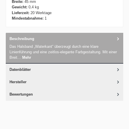
Breite:
45 mm
Gewicht:
0,4 kg
Lieferzeit:
20 Werktage
Mindestabnahme:
1
Beschreibung
Das Halsband „Waterkant“ überzeugt durch eine klare
Linienführung und eine zeitlos-elegante Farbgestaltung. Mit einer
Breit…
Mehr
Datenblätter
Hersteller
Bewertungen