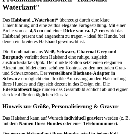
Waterkant"
Das
Halsband „Waterkant“
überzeugt durch eine klare
Linienführung und eine zeitlos-elegante Farbgestaltung. Mit einer
Breite von ca.
4,5 cm
und einer
Dicke von ca. 1,2 cm
wirkt das
Halsband präsent und angenehm zu tragen – ideal für Hunde, bei
denen ein breiteres Halsband gewünscht ist.
Die Kombination aus
Weiß, Schwarz, Charcoal Grey und
Burgundy
verleiht dem Halsband eine ruhige, zugleich
ausdrucksstarke Optik. Der dunkle Rotton setzt einen eleganten
Akzent und bildet einen schönen Kontrast zu den neutralen Grau-
und Schwarztönen. Der
verstellbare Biothane-Adapter in
Schwarz
ermöglicht eine flexible Anpassung an den Halsumfang
Ihres Hundes und fügt sich dezent in das Design ein. Die
Edelstahlbeschläge
runden das Gesamtbild schlicht ab und eignen
sich ideal für den täglichen Einsatz.
Hinweis zur Größe, Personalisierung & Gravur
Das Halsband kann auf Wunsch
individuell graviert
werden (z. B.
mit dem
Namen Ihres Hundes
oder einer
Telefonnummer
).
Der
genaue Halsumfang Ihres Hundes wird in jedem Fall