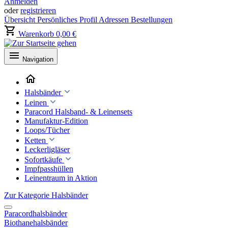
Anmelden
oder
registrieren
Übersicht
Persönliches Profil
Adressen
Bestellungen
Warenkorb
0,00 €
Navigation
Halsbänder
Leinen
Paracord Halsband- & Leinensets
Manufaktur-Edition
Loops/Tücher
Ketten
Leckerligläser
Sofortkäufe
Impfpasshüllen
Leinentraum in Aktion
Zur Kategorie Halsbänder
Paracordhalsbänder
Biothanehalsbänder