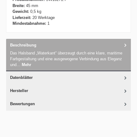
Breite:
45 mm
Gewicht:
0,5 kg
Lieferzeit:
20 Werktage
Mindestabnahme:
1
Beschreibung
Das Halsband „Waterkant“ überzeugt durch eine klare, maritime
Farbgestaltung und eine ausgewogene Verbindung aus Eleganz
und…
Mehr
Datenblätter
Hersteller
Bewertungen