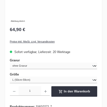
Abbildung ähnlich
64,90 €
Preise inkl. MwSt. zzgl. Versandkosten
Sofort verfügbar, Lieferzeit: 20 Werktage
auswählen
Gravur
auswählen
Größe
Produkt Anzahl: Gib den gewünschten Wert ein oder benutze die Schaltflächen um die 
In den Warenkorb
Produktnummer:
SW10271.7