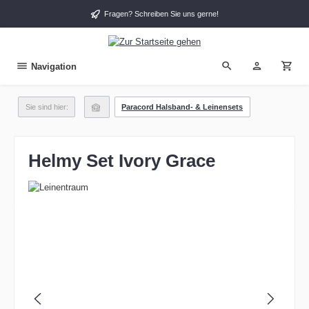
alt springen
Fragen? Schreiben Sie uns gerne!
Navigation
Sie sind hier:
Paracord Halsband- & Leinensets
Helmy Set Ivory Grace
Bildergalerie überspringen