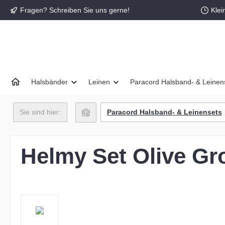
Fragen? Schreiben Sie uns gerne!
Klei
springen
Zur Hauptnavigation springen
Halsbänder
Leinen
Paracord Halsband- & Leinen
Sie sind hier:
Paracord Halsband- & Leinensets
Helmy Set Olive Gr
Bildergalerie überspringen