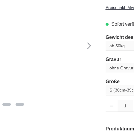
Preise inkl. M
Sofort verf
Gewicht de
ausw
Gravur
auswä
Größe
Produkt Anzahl: G
Produktnum