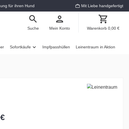
ung für ihren Hund
Mit Liebe handgefertigt
Suche
Mein Konto
Warenkorb
0,00 €
ser
Sofortkäufe
Impfpasshüllen
Leinentraum in Aktion
 €