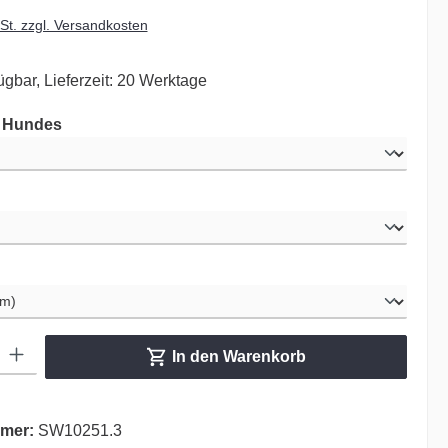
wSt. zzgl. Versandkosten
ügbar, Lieferzeit: 20 Werktage
auswählen
s Hundes
ählen
hlen
ib den gewünschten Wert ein oder benutze die Schaltflächen um die Anzahl zu er
In den Warenkorb
mer:
SW10251.3