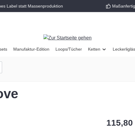
nes Label statt Massenproduktion
Maßanfertig
sets
Manufaktur-Edition
Loops/Tücher
Ketten
Leckerliglä
ove
115,80