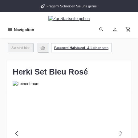
alt springen
Fragen? Schreiben Sie uns gerne!
Navigation
Sie sind hier:
Paracord Halsband- & Leinensets
Herki Set Bleu Rosé
Bildergalerie überspringen