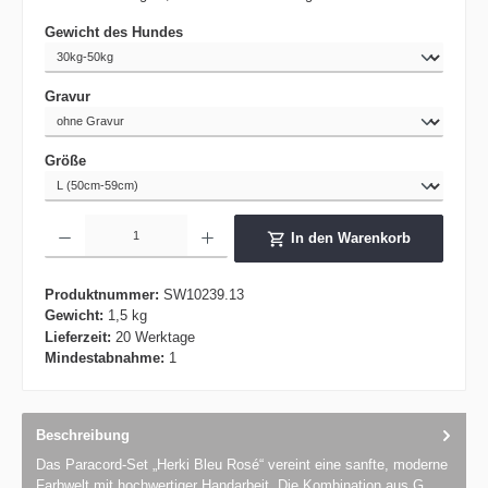
auswählen
Gewicht des Hundes
auswählen
Gravur
auswählen
Größe
Produkt Anzahl: Gib den gewünschten Wert ein oder benutze die Schaltflächen um die 
In den Warenkorb
Produktnummer:
SW10239.13
Gewicht:
1,5 kg
Lieferzeit:
20 Werktage
Mindestabnahme:
1
Beschreibung
Das Paracord-Set „Herki Bleu Rosé“ vereint eine sanfte, moderne
Farbwelt mit hochwertiger Handarbeit. Die Kombination aus G…