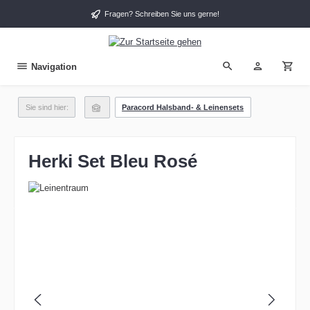
alt springen
Fragen? Schreiben Sie uns gerne!
Navigation
Sie sind hier:
Paracord Halsband- & Leinensets
Herki Set Bleu Rosé
Bildergalerie überspringen