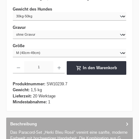
auswählen
Gewicht des Hundes
auswählen
Gravur
auswählen
Größe
Produkt Anzahl: Gib den gewünschten Wert ein oder benutze die Schaltflächen um die 
In den Warenkorb
Produktnummer:
SW10239.7
Gewicht:
1,5 kg
Lieferzeit:
20 Werktage
Mindestabnahme:
1
Beschreibung
Das Paracord-Set „Herki Bleu Rosé“ vereint eine sanfte, moderne
Farbwelt mit hochwertiger Handarbeit. Die Kombination aus G…