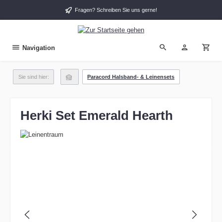
alt springen
Fragen? Schreiben Sie uns gerne!
Navigation
Sie sind hier:
Paracord Halsband- & Leinensets
Herki Set Emerald Hearth
Bildergalerie überspringen