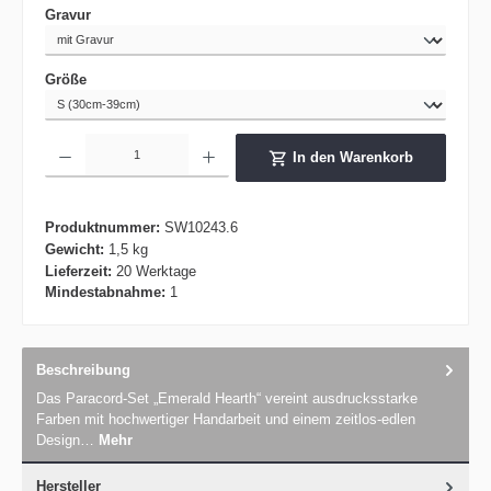
auswählen
Gravur
auswählen
Größe
Produkt Anzahl: Gib den gewünschten Wert ein oder benutze die Schaltflächen um die 
In den Warenkorb
Produktnummer:
SW10243.6
Gewicht:
1,5 kg
Lieferzeit:
20 Werktage
Mindestabnahme:
1
Beschreibung
Das Paracord-Set „Emerald Hearth“ vereint ausdrucksstarke
Farben mit hochwertiger Handarbeit und einem zeitlos-edlen
Design…
Mehr
Hersteller