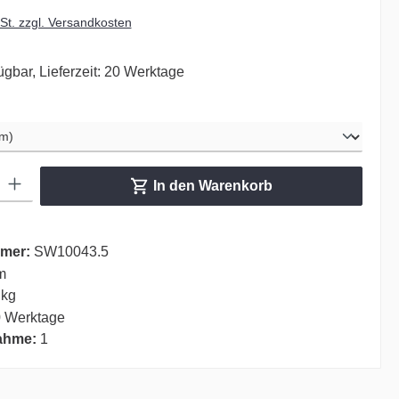
wSt. zzgl. Versandkosten
ügbar, Lieferzeit: 20 Werktage
hlen
ib den gewünschten Wert ein oder benutze die Schaltflächen um die Anzahl zu er
In den Warenkorb
mer:
SW10043.5
m
 kg
 Werktage
ahme:
1