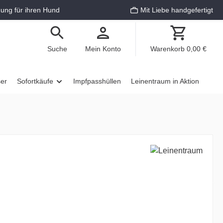
ung für ihren Hund
Mit Liebe handgefertigt
Suche
Mein Konto
Warenkorb
0,00 €
ser
Sofortkäufe
Impfpasshüllen
Leinentraum in Aktion
€