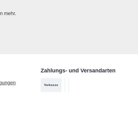
n mehr.
Zahlungs- und Versandarten
ngungen
Vorkasse
PayPal
DHL