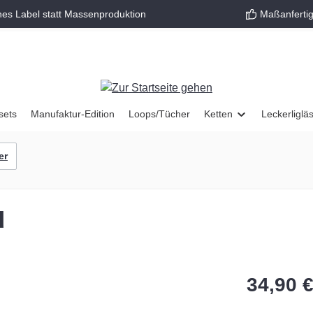
nes Label statt Massenproduktion
Maßanfertig
sets
Manufaktur-Edition
Loops/Tücher
Ketten
Leckerliglä
er
u
34,90 