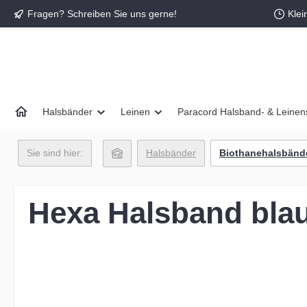
Fragen? Schreiben Sie uns gerne!
Klei
springen
Zur Hauptnavigation springen
Halsbänder
Leinen
Paracord Halsband- & Leinen
Sie sind hier:
Halsbänder
Biothanehalsbänd
Hexa Halsband bla
Bildergalerie überspringen