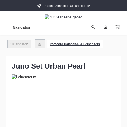
alt springen
Fragen? Schreiben Sie uns gerne!
Navigation
Sie sind hier:
Paracord Halsband- & Leinensets
Juno Set Urban Pearl
Bildergalerie überspringen