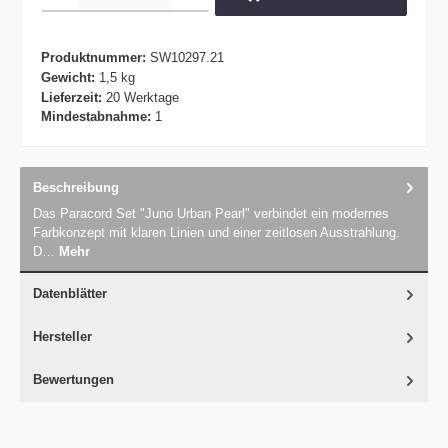
Produktnummer:
SW10297.21
Gewicht:
1,5 kg
Lieferzeit:
20 Werktage
Mindestabnahme:
1
Beschreibung
Das Paracord Set "Juno Urban Pearl" verbindet ein modernes
Farbkonzept mit klaren Linien und einer zeitlosen Ausstrahlung.
D…
Mehr
Datenblätter
Hersteller
Bewertungen