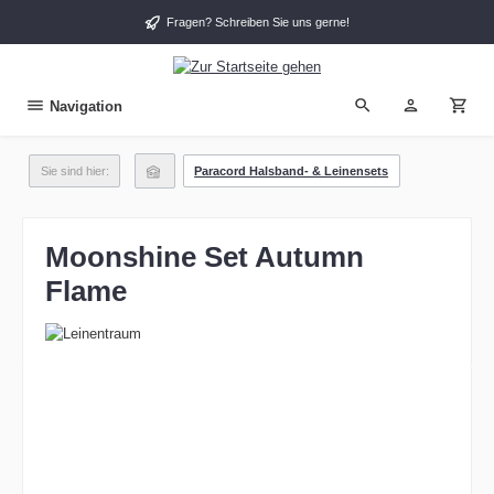
alt springen
Fragen? Schreiben Sie uns gerne!
Navigation
Sie sind hier:
Paracord Halsband- & Leinensets
Moonshine Set Autumn
Flame
Bildergalerie überspringen