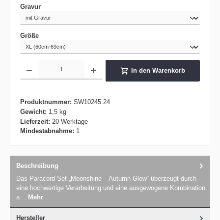
auswählen
Gravur
auswählen
Größe
Produkt Anzahl: Gib den gewünschten Wert ein oder benutze die Schaltflächen um die 
In den Warenkorb
Produktnummer:
SW10245.24
Gewicht:
1,5 kg
Lieferzeit:
20 Werktage
Mindestabnahme:
1
Beschreibung
Das Paracord-Set „Moonshine – Autumn Glow“ überzeugt durch
eine hochwertige Verarbeitung und eine ausgewogene Kombination
a…
Mehr
Hersteller