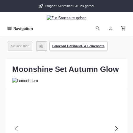
alt springen
Fragen? Schreiben Sie uns gerne!
Navigation
Sie sind hier:
Paracord Halsband- & Leinensets
Moonshine Set Autumn Glow
Bildergalerie überspringen