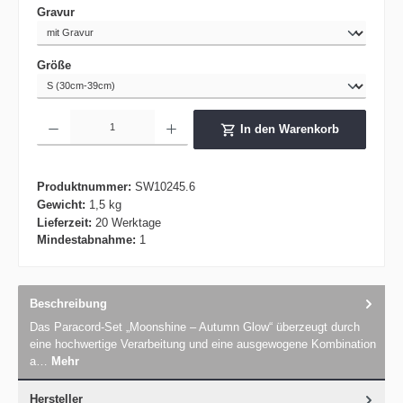
auswählen
Gravur
auswählen
Größe
Produkt Anzahl: Gib den gewünschten Wert ein oder benutze die Schaltflächen um die 
In den Warenkorb
Produktnummer:
SW10245.6
Gewicht:
1,5 kg
Lieferzeit:
20 Werktage
Mindestabnahme:
1
Beschreibung
Das Paracord-Set „Moonshine – Autumn Glow“ überzeugt durch
eine hochwertige Verarbeitung und eine ausgewogene Kombination
a…
Mehr
Hersteller