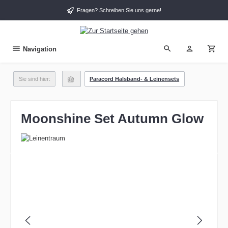
alt springen
Fragen? Schreiben Sie uns gerne!
Navigation
Sie sind hier:
Paracord Halsband- & Leinensets
Moonshine Set Autumn Glow
Bildergalerie überspringen