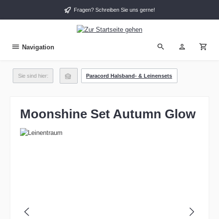
alt springen
Fragen? Schreiben Sie uns gerne!
Navigation
Sie sind hier:
Paracord Halsband- & Leinensets
Moonshine Set Autumn Glow
Bildergalerie überspringen