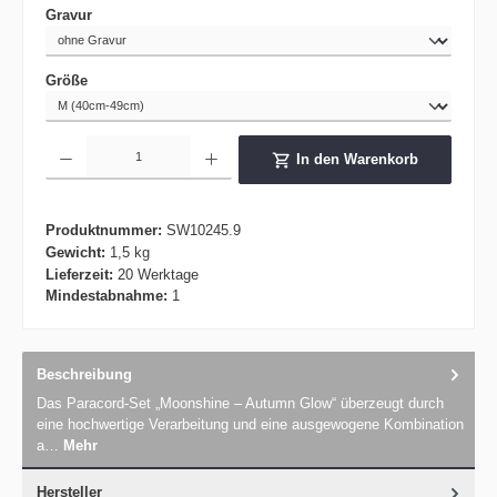
auswählen
Gravur
auswählen
Größe
Produkt Anzahl: Gib den gewünschten Wert ein oder benutze die Schaltflächen um die 
In den Warenkorb
Produktnummer:
SW10245.9
Gewicht:
1,5 kg
Lieferzeit:
20 Werktage
Mindestabnahme:
1
Beschreibung
Das Paracord-Set „Moonshine – Autumn Glow“ überzeugt durch
eine hochwertige Verarbeitung und eine ausgewogene Kombination
a…
Mehr
Hersteller