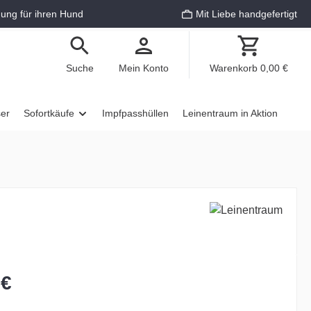
ung für ihren Hund
Mit Liebe handgefertigt
Suche
Mein Konto
Warenkorb
0,00 €
ser
Sofortkäufe
Impfpasshüllen
Leinentraum in Aktion
 €