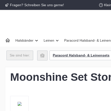
Fragen? Schreiben Sie uns gerne!
Klei
springen
Zur Hauptnavigation springen
Halsbänder
Leinen
Paracord Halsband- & Leinen
Sie sind hier:
Paracord Halsband- & Leinensets
Moonshine Set Sto
Bildergalerie überspringen