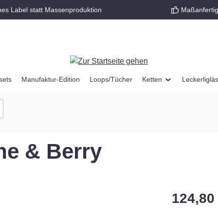
nes Label statt Massenproduktion
Maßanfertig
sets
Manufaktur-Edition
Loops/Tücher
Ketten
Leckerliglä
ne & Berry
124,80