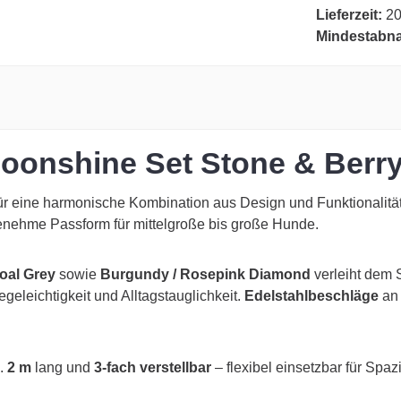
Lieferzeit:
20
Mindestabn
oonshine Set Stone & Berr
ür eine harmonische Kombination aus Design und Funktionalität
genehme Passform für mittelgroße bis große Hunde.
oal Grey
sowie
Burgundy / Rosepink Diamond
verleiht dem S
legeleichtigkeit und Alltagstauglichkeit.
Edelstahlbeschläge
an 
a.
2 m
lang und
3-fach verstellbar
– flexibel einsetzbar für Spa