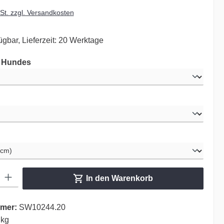
wSt. zzgl. Versandkosten
ügbar, Lieferzeit: 20 Werktage
auswählen
s Hundes
ählen
hlen
ib den gewünschten Wert ein oder benutze die Schaltflächen um die Anzahl zu er
In den Warenkorb
mer:
SW10244.20
 kg