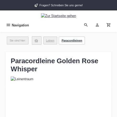
alt springen
Fragen? Schreiben Sie uns gerne!
Navigation
Sie sind hier:
Leinen
Paracordleinen
Paracordleine Golden Rose
Whisper
Bildergalerie überspringen