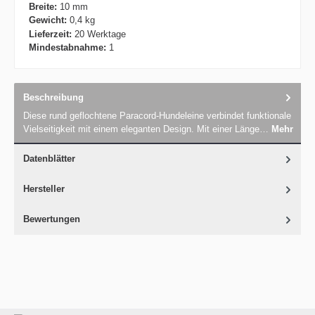
Breite:
10 mm
Gewicht:
0,4 kg
Lieferzeit:
20 Werktage
Mindestabnahme:
1
Beschreibung
Diese rund geflochtene Paracord-Hundeleine verbindet funktionale
Vielseitigkeit mit einem eleganten Design. Mit einer Länge…
Mehr
Datenblätter
Hersteller
Bewertungen