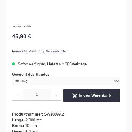
Abbildung ähnlich
45,90 €
Preise inkl. MwSt. zzgl. Versandkosten
Sofort verfügbar, Lieferzeit: 20 Werktage
auswählen
Gewicht des Hundes
Produkt Anzahl: Gib den gewünschten Wert ein oder benutze die Schaltflächen um die 
In den Warenkorb
Produktnummer:
SW10099.2
Länge:
2.000 mm
Breite:
10 mm
Gewicht:
1 kg