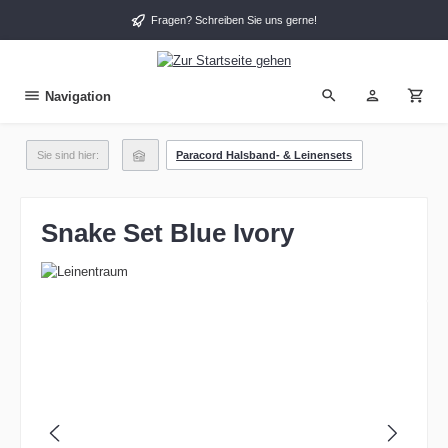
alt springen
Fragen? Schreiben Sie uns gerne!
Navigation
Sie sind hier:
Paracord Halsband- & Leinensets
Snake Set Blue Ivory
Bildergalerie überspringen