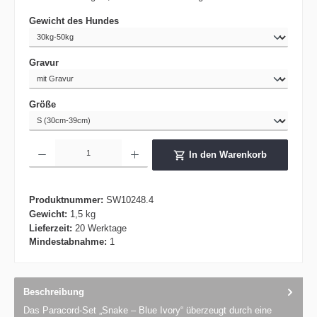
auswählen
Gewicht des Hundes
auswählen
Gravur
auswählen
Größe
Produkt Anzahl: Gib den gewünschten Wert ein oder benutze die Schaltflächen um die 
In den Warenkorb
Produktnummer:
SW10248.4
Gewicht:
1,5 kg
Lieferzeit:
20 Werktage
Mindestabnahme:
1
Beschreibung
Das Paracord-Set „Snake – Blue Ivory“ überzeugt durch eine