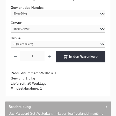
auswählen
Gewicht des Hundes
auswählen
Gravur
auswählen
Größe
Produkt Anzahl: Gib den gewünschten Wert ein oder benutze die Schaltflächen um die 
In den Warenkorb
Produktnummer:
SW10237.1
Gewicht:
1,5 kg
Lieferzeit:
20 Werktage
Mindestabnahme:
1
Beschreibung
Das Paracord-Set „Waterkant – Harbor Teal“ verbindet maritime