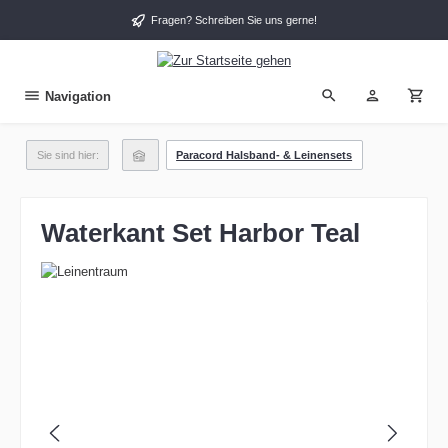
alt springen
Fragen? Schreiben Sie uns gerne!
Navigation
Sie sind hier:
Paracord Halsband- & Leinensets
Waterkant Set Harbor Teal
Bildergalerie überspringen