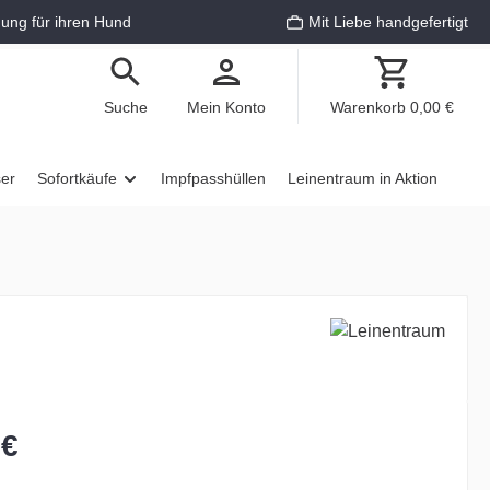
ung für ihren Hund
Mit Liebe handgefertigt
Suche
Mein Konto
Warenkorb
0,00 €
ser
Sofortkäufe
Impfpasshüllen
Leinentraum in Aktion
 €