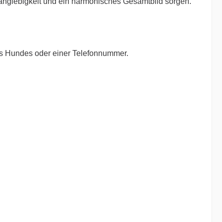
 Langlebigkeit und ein harmonisches Gesamtbild sorgen.
es Hundes oder einer Telefonnummer.