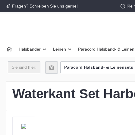
Fragen? Schreiben Sie uns gerne!
Klei
springen
Zur Hauptnavigation springen
Halsbänder
Leinen
Paracord Halsband- & Leinen
Sie sind hier:
Paracord Halsband- & Leinensets
Waterkant Set Harb
Bildergalerie überspringen