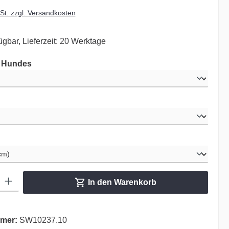
wSt. zzgl. Versandkosten
ügbar, Lieferzeit: 20 Werktage
auswählen
s Hundes
ählen
hlen
ib den gewünschten Wert ein oder benutze die Schaltflächen um die Anzahl zu er
In den Warenkorb
mer:
SW10237.10