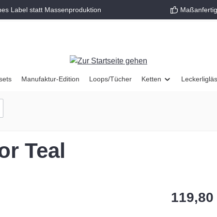
nes Label statt Massenproduktion
Maßanfertig
sets
Manufaktur-Edition
Loops/Tücher
Ketten
Leckerliglä
or Teal
119,80