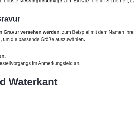
n robuste
Messingbeschläge
zum Einsatz, die für Sicherheit,
Gravur
en Gravur versehen werden
, zum Beispiel mit dem Namen Ihr
ig, um die passende Größe auszuwählen.
en.
estellvorgangs im Anmerkungsfeld an.
nd Waterkant