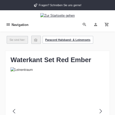
alt springen
Fragen? Schreiben Sie uns gerne!
Navigation
Sie sind hier:
Paracord Halsband- & Leinensets
Waterkant Set Red Ember
Bildergalerie überspringen