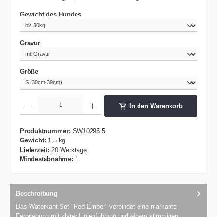
auswählen
Gewicht des Hundes
auswählen
Gravur
auswählen
Größe
Produkt Anzahl: Gib den gewünschten Wert ein oder benutze die Schaltflächen um die 
In den Warenkorb
Produktnummer:
SW10295.5
Gewicht:
1,5 kg
Lieferzeit:
20 Werktage
Mindestabnahme:
1
Beschreibung
Das Waterkant Set "Red Ember" verbindet eine markante
Farbgebung mit klarer Linienführung und einem stimmigen