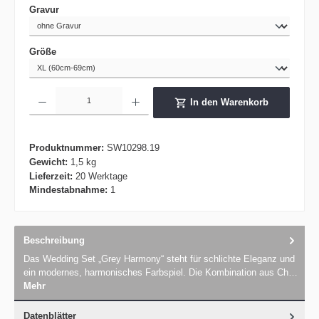
auswählen
Gravur
auswählen
Größe
Produkt Anzahl: Gib den gewünschten Wert ein oder benutze die Schaltflächen um die 
In den Warenkorb
Produktnummer:
SW10298.19
Gewicht:
1,5 kg
Lieferzeit:
20 Werktage
Mindestabnahme:
1
Beschreibung
Das Wedding Set „Grey Harmony“ steht für schlichte Eleganz und
ein modernes, harmonisches Farbspiel. Die Kombination aus Ch…
Mehr
Datenblätter